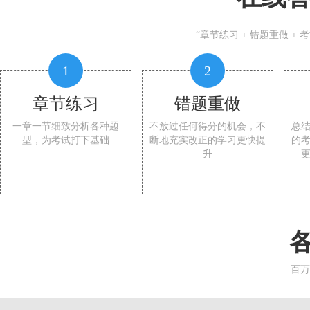
“章节练习 + 错题重做 +
1
2
章节练习
错题重做
一章一节细致分析各种题
不放过任何得分的机会，不
总
型，为考试打下基础
断地充实改正的学习更快提
的
升
百万