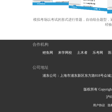
模拟考场以考试的形式进行答题，自动组合题型，
经验
合作机构
鲤鱼网
来学网校
土木者
乐考网
医
公司地址
浦东公司：上海市浦东新区东方路818号众城大
版权所有 Copyright 
沪I
用户协议
隐