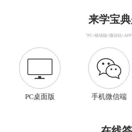
来学宝典
"PC+移动端+微信站+A
PC桌面版
手机微信端
在线答