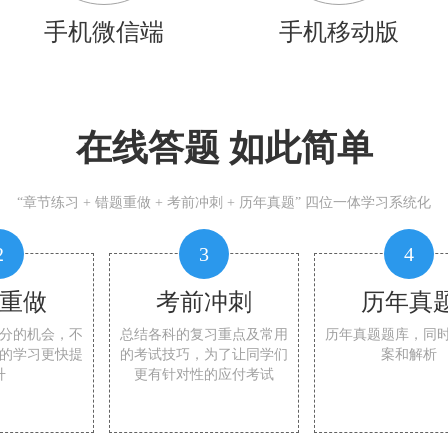
手机微信端
手机移动版
在线答题 如此简单
“章节练习 + 错题重做 + 考前冲刺 + 历年真题” 四位一体学习系统化
2
3
4
重做
考前冲刺
历年真
分的机会，不
总结各科的复习重点及常用
历年真题题库，同
的学习更快提
的考试技巧，为了让同学们
案和解析
升
更有针对性的应付考试