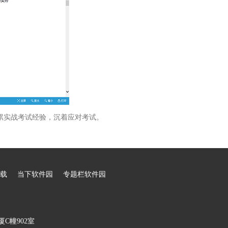
累实战考试经验，沉着应对考试。
载
当下软件园
专题栏软件园
C幢902室