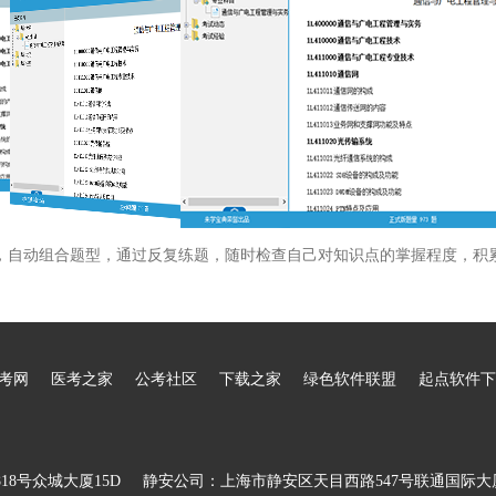
，自动组合题型，通过反复练题，随时检查自己对知识点的掌握程度，积
考网
医考之家
公考社区
下载之家
绿色软件联盟
起点软件下
8号众城大厦15D
静安公司：上海市静安区天目西路547号联通国际大厦