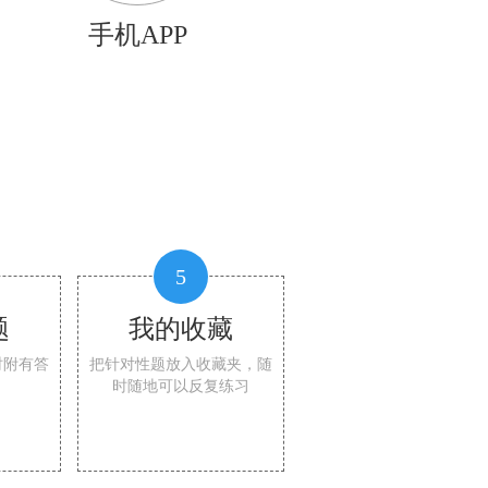
手机APP
5
题
我的收藏
时附有答
把针对性题放入收藏夹，随
时随地可以反复练习