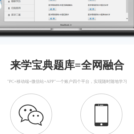
来学宝典题库=全网融合
"PC+移动端+微信站+APP"一个账户四个平台，实现随时随地学习