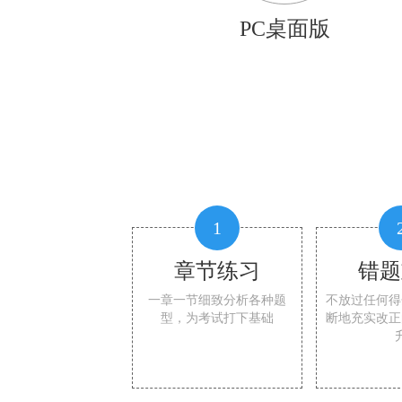
PC桌面版
1
章节练习
错题
一章一节细致分析各种题
不放过任何得
型，为考试打下基础
断地充实改正