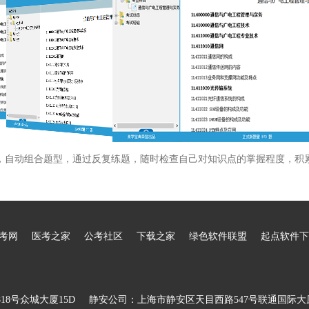
，自动组合题型，通过反复练题，随时检查自己对知识点的掌握程度，积
考网
医考之家
公考社区
下载之家
绿色软件联盟
起点软件下
8号众城大厦15D
静安公司：上海市静安区天目西路547号联通国际大厦