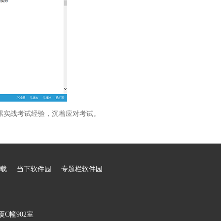
累实战考试经验，沉着应对考试。
载
当下软件园
专题栏软件园
C幢902室