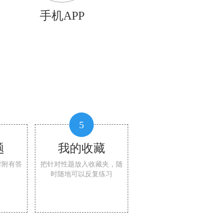
手机APP
5
题
我的收藏
时附有答
把针对性题放入收藏夹，随
时随地可以反复练习