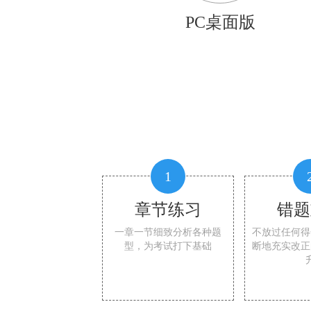
PC桌面版
1
章节练习
错题
一章一节细致分析各种题
不放过任何得
型，为考试打下基础
断地充实改正