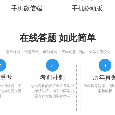
手机微信端
手机移动版
在线答题 如此简单
“章节练习 + 错题重做 + 考前冲刺 + 历年真题” 四位一体学习系统化
2
3
4
重做
考前冲刺
历年真
分的机会，不
总结各科的复习重点及常用
历年真题题库，同
的学习更快提
的考试技巧，为了让同学们
案和解析
升
更有针对性的应付考试