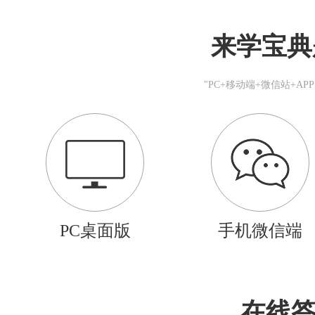
来学宝典
"PC+移动端+微信站+A
PC桌面版
手机微信端
在线答