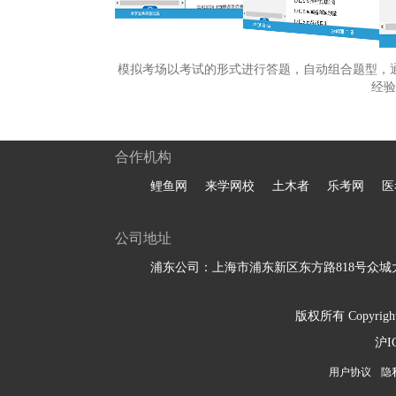
模拟考场以考试的形式进行答题，自动组合题型，
经验
合作机构
鲤鱼网
来学网校
土木者
乐考网
医
公司地址
浦东公司：上海市浦东新区东方路818号众城大
版权所有 Copyright 
沪I
用户协议
隐