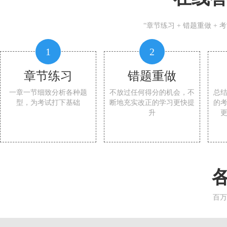
“章节练习 + 错题重做 +
1
2
章节练习
错题重做
一章一节细致分析各种题
不放过任何得分的机会，不
总
型，为考试打下基础
断地充实改正的学习更快提
的
升
百万