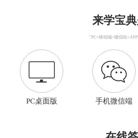
来学宝典
"PC+移动端+微信站+A
PC桌面版
手机微信端
在线答