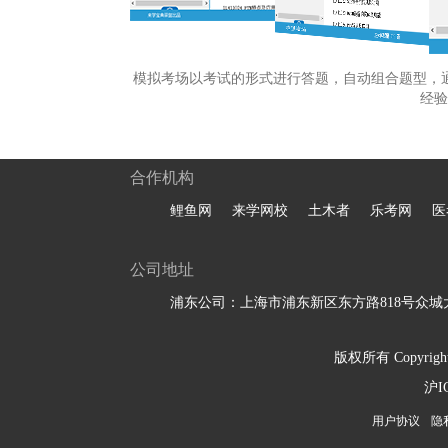
模拟考场以考试的形式进行答题，自动组合题型，
经验
合作机构
鲤鱼网
来学网校
土木者
乐考网
医
公司地址
浦东公司：上海市浦东新区东方路818号众城大
版权所有 Copyright 
沪I
用户协议
隐