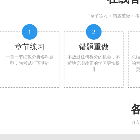
“章节练习 + 错题重做 +
1
2
章节练习
错题重做
一章一节细致分析各种题
不放过任何得分的机会，不
总
型，为考试打下基础
断地充实改正的学习更快提
的
升
百万