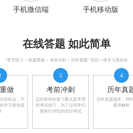
手机微信端
手机移动版
在线答题 如此简单
“章节练习 + 错题重做 + 考前冲刺 + 历年真题” 四位一体学习系统化
2
3
4
重做
考前冲刺
历年真
分的机会，不
总结各科的复习重点及常用
历年真题题库，同
的学习更快提
的考试技巧，为了让同学们
案和解析
升
更有针对性的应付考试