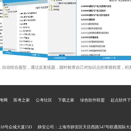
，自动组合题型，通过反复练题，随时检查自己对知识点的掌握程度，积
考网
医考之家
公考社区
下载之家
绿色软件联盟
起点软件下
8号众城大厦15D
静安公司：上海市静安区天目西路547号联通国际大厦