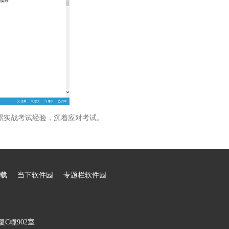
累实战考试经验，沉着应对考试。
载
当下软件园
专题栏软件园
C幢902室