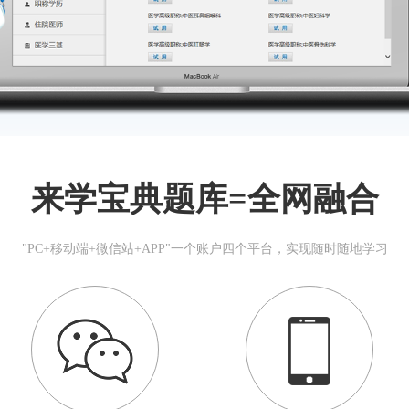
来学宝典题库=全网融合
"PC+移动端+微信站+APP"一个账户四个平台，实现随时随地学习