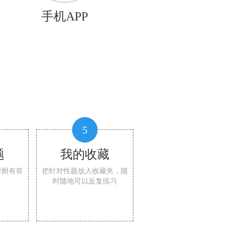
手机APP
5
题
我的收藏
时附有答
把针对性题放入收藏夹，随
时随地可以反复练习