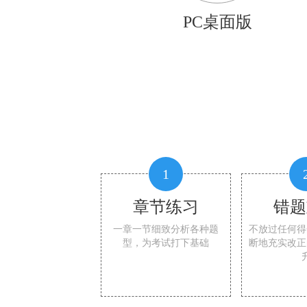
PC桌面版
1
章节练习
错题
一章一节细致分析各种题
不放过任何得
型，为考试打下基础
断地充实改正