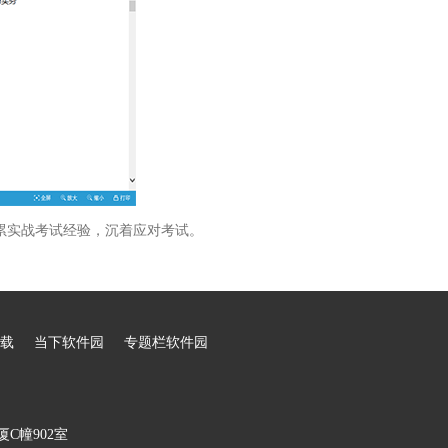
累实战考试经验，沉着应对考试。
载
当下软件园
专题栏软件园
C幢902室