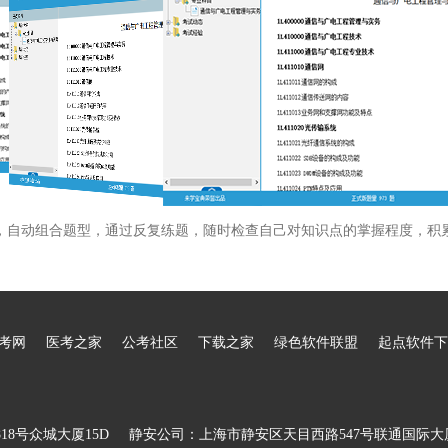
，自动组合题型，通过反复练题，随时检查自己对知识点的掌握程度，积
考网
医考之家
公考社区
下载之家
绿色软件联盟
起点软件下
8号众城大厦15D
静安公司：上海市静安区天目西路547号联通国际大厦