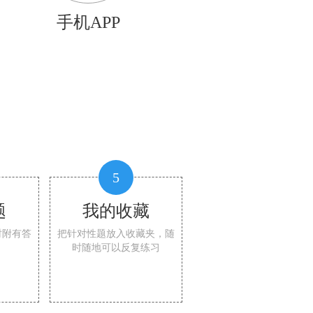
手机APP
5
题
我的收藏
时附有答
把针对性题放入收藏夹，随
时随地可以反复练习