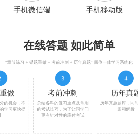
手机微信端
手机移动版
在线答题 如此简单
“章节练习 + 错题重做 + 考前冲刺 + 历年真题” 四位一体学习系统化
2
3
4
重做
考前冲刺
历年真
分的机会，不
总结各科的复习重点及常用
历年真题题库，同
的学习更快提
的考试技巧，为了让同学们
案和解析
升
更有针对性的应付考试