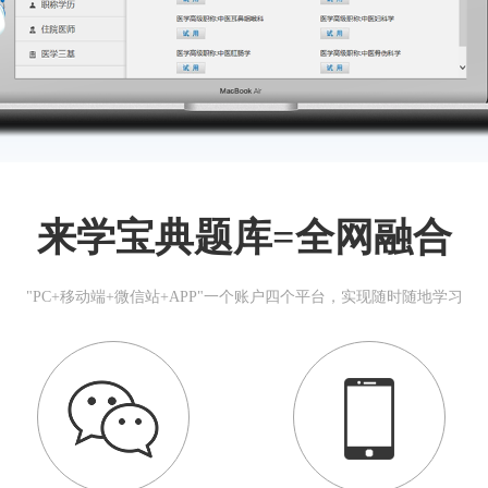
来学宝典题库=全网融合
"PC+移动端+微信站+APP"一个账户四个平台，实现随时随地学习