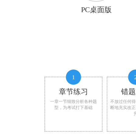
PC桌面版
1
章节练习
错题
一章一节细致分析各种题
不放过任何得
型，为考试打下基础
断地充实改正