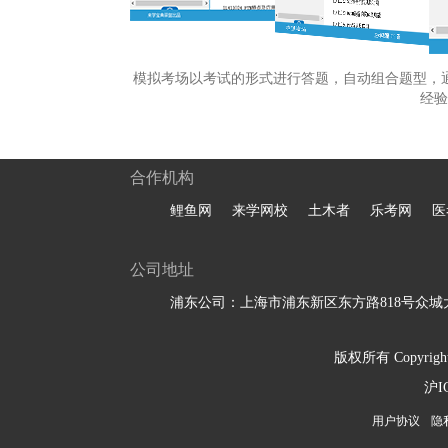
模拟考场以考试的形式进行答题，自动组合题型，
经验
合作机构
鲤鱼网
来学网校
土木者
乐考网
医
公司地址
浦东公司：上海市浦东新区东方路818号众城大
版权所有 Copyright 
沪I
用户协议
隐