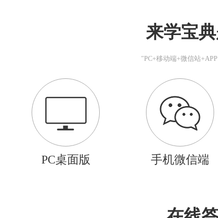
来学宝典
"PC+移动端+微信站+A
PC桌面版
手机微信端
在线答