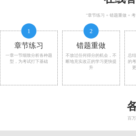
“章节练习 + 错题重做 +
1
2
章节练习
错题重做
一章一节细致分析各种题
不放过任何得分的机会，不
总
型，为考试打下基础
断地充实改正的学习更快提
的
升
百万