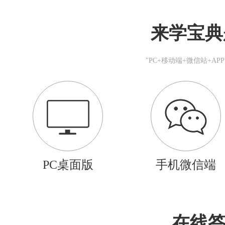
来学宝典
"PC+移动端+微信站+A
PC桌面版
手机微信端
在线答