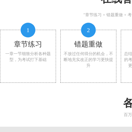
“章节练习 + 错题重做 +
1
2
章节练习
错题重做
一章一节细致分析各种题
不放过任何得分的机会，不
总
型，为考试打下基础
断地充实改正的学习更快提
的
升
百万