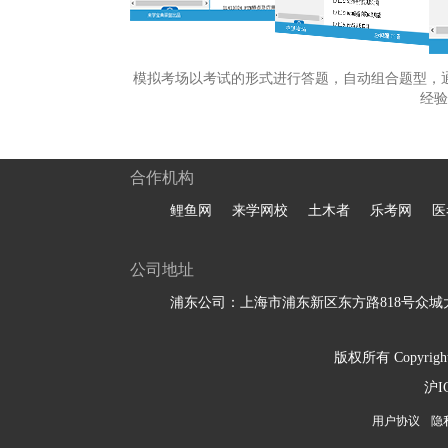
模拟考场以考试的形式进行答题，自动组合题型，
经验
合作机构
鲤鱼网
来学网校
土木者
乐考网
医
公司地址
浦东公司：上海市浦东新区东方路818号众城大
版权所有 Copyright 
沪I
用户协议
隐