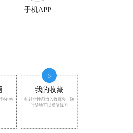
手机APP
5
题
我的收藏
时附有答
把针对性题放入收藏夹，随
时随地可以反复练习