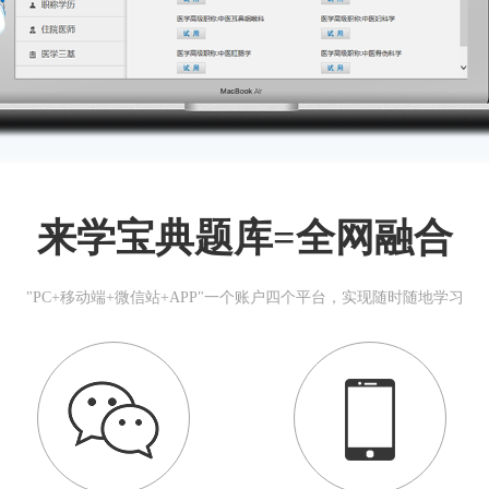
来学宝典题库=全网融合
"PC+移动端+微信站+APP"一个账户四个平台，实现随时随地学习