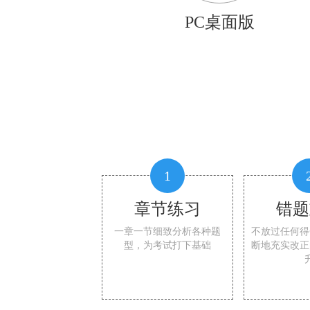
PC桌面版
1
章节练习
错题
一章一节细致分析各种题
不放过任何得
型，为考试打下基础
断地充实改正