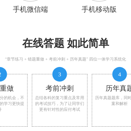
手机微信端
手机移动版
在线答题 如此简单
“章节练习 + 错题重做 + 考前冲刺 + 历年真题” 四位一体学习系统化
2
3
4
重做
考前冲刺
历年真
分的机会，不
总结各科的复习重点及常用
历年真题题库，同
的学习更快提
的考试技巧，为了让同学们
案和解析
升
更有针对性的应付考试