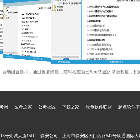
，自动组合题型，通过反复练题，随时检查自己对知识点的掌握程度，积
考网
医考之家
公考社区
下载之家
绿色软件联盟
起点软件下
8号众城大厦15D
静安公司：上海市静安区天目西路547号联通国际大厦