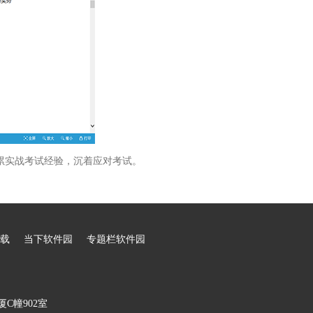
累实战考试经验，沉着应对考试。
载
当下软件园
专题栏软件园
C幢902室