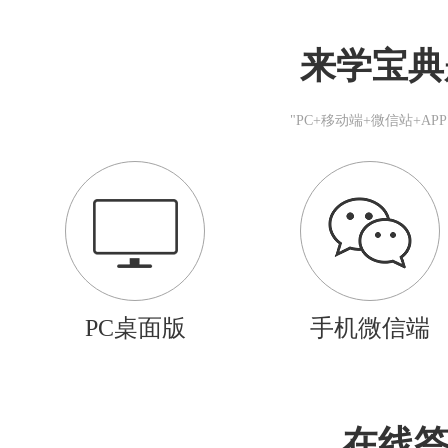
来学宝典
"PC+移动端+微信站+A
PC桌面版
手机微信端
在线答