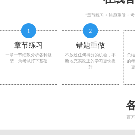
“章节练习 + 错题重做 +
1
2
章节练习
错题重做
一章一节细致分析各种题
不放过任何得分的机会，不
总
型，为考试打下基础
断地充实改正的学习更快提
的
升
百万