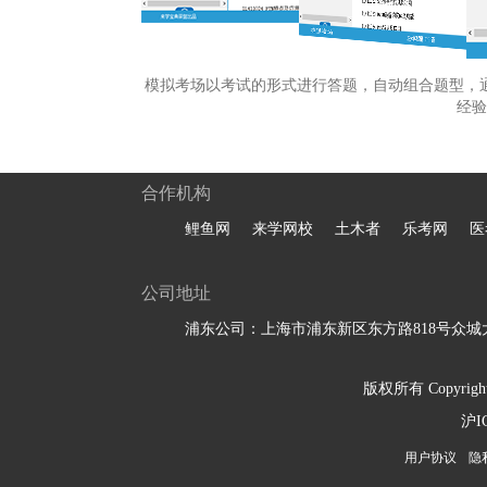
模拟考场以考试的形式进行答题，自动组合题型，
经验
合作机构
鲤鱼网
来学网校
土木者
乐考网
医
公司地址
浦东公司：上海市浦东新区东方路818号众城大
版权所有 Copyright 
沪I
用户协议
隐