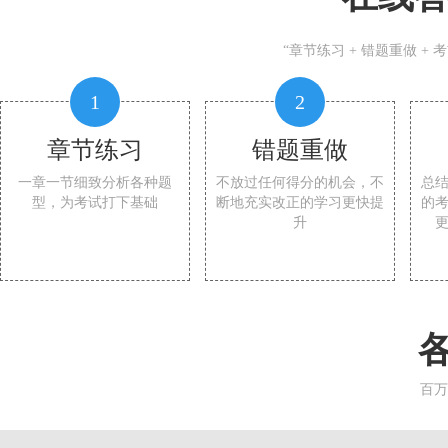
“章节练习 + 错题重做 +
1
2
章节练习
错题重做
一章一节细致分析各种题
不放过任何得分的机会，不
总
型，为考试打下基础
断地充实改正的学习更快提
的
升
百万