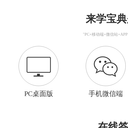
来学宝典
"PC+移动端+微信站+A
PC桌面版
手机微信端
在线答