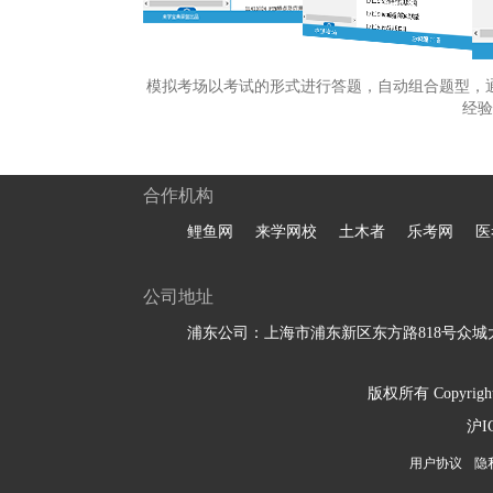
模拟考场以考试的形式进行答题，自动组合题型，
经验
合作机构
鲤鱼网
来学网校
土木者
乐考网
医
公司地址
浦东公司：上海市浦东新区东方路818号众城大
版权所有 Copyright 
沪I
用户协议
隐