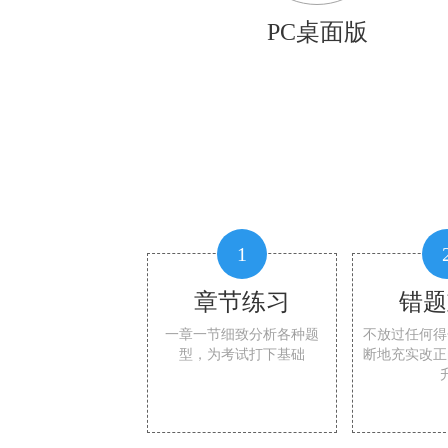
PC桌面版
1
章节练习
错题
一章一节细致分析各种题
不放过任何得
型，为考试打下基础
断地充实改正