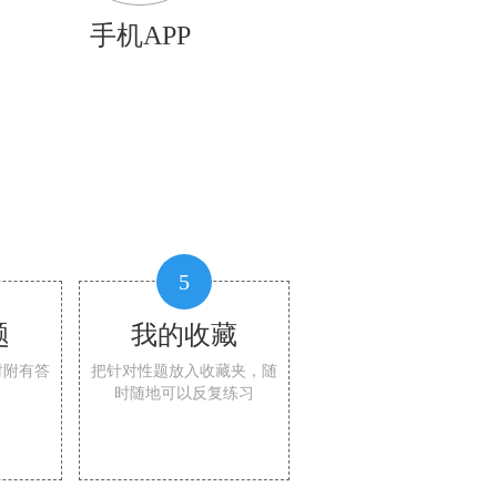
手机APP
5
题
我的收藏
时附有答
把针对性题放入收藏夹，随
时随地可以反复练习