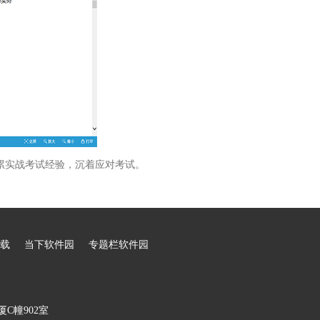
累实战考试经验，沉着应对考试。
载
当下软件园
专题栏软件园
C幢902室