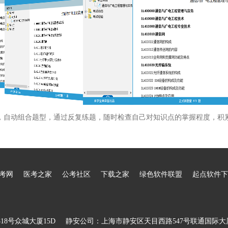
，自动组合题型，通过反复练题，随时检查自己对知识点的掌握程度，积
考网
医考之家
公考社区
下载之家
绿色软件联盟
起点软件下
8号众城大厦15D
静安公司：上海市静安区天目西路547号联通国际大厦