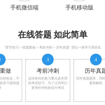
手机微信端
手机移动版
在线答题 如此简单
“章节练习 + 错题重做 + 考前冲刺 + 历年真题” 四位一体学习系统化
2
3
4
重做
考前冲刺
历年真
分的机会，不
总结各科的复习重点及常用
历年真题题库，同
的学习更快提
的考试技巧，为了让同学们
案和解析
升
更有针对性的应付考试