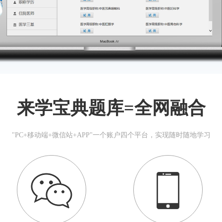
来学宝典题库=全网融合
"PC+移动端+微信站+APP"一个账户四个平台，实现随时随地学习