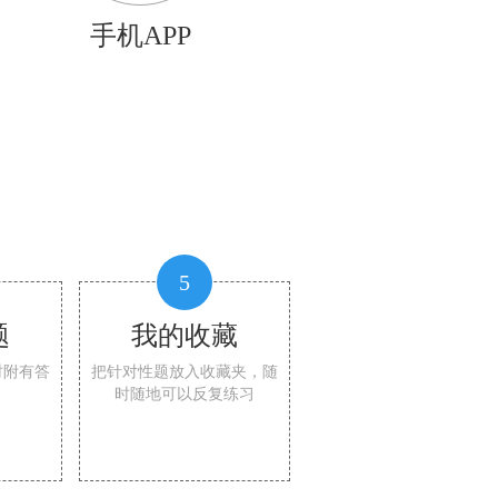
手机APP
5
题
我的收藏
时附有答
把针对性题放入收藏夹，随
时随地可以反复练习