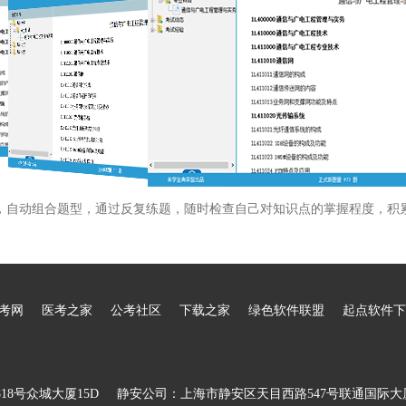
，自动组合题型，通过反复练题，随时检查自己对知识点的掌握程度，积
考网
医考之家
公考社区
下载之家
绿色软件联盟
起点软件下
8号众城大厦15D
静安公司：上海市静安区天目西路547号联通国际大厦