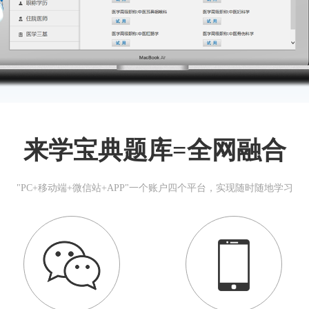
来学宝典题库=全网融合
"PC+移动端+微信站+APP"一个账户四个平台，实现随时随地学习