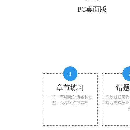
PC桌面版
1
章节练习
错题
一章一节细致分析各种题
不放过任何得
型，为考试打下基础
断地充实改正