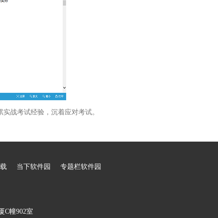
累实战考试经验，沉着应对考试。
载
当下软件园
专题栏软件园
C幢902室