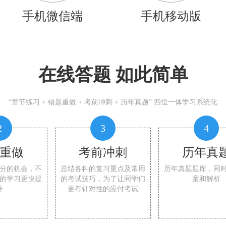
手机微信端
手机移动版
在线答题 如此简单
“章节练习 + 错题重做 + 考前冲刺 + 历年真题” 四位一体学习系统化
2
3
4
重做
考前冲刺
历年真
分的机会，不
总结各科的复习重点及常用
历年真题题库，同
的学习更快提
的考试技巧，为了让同学们
案和解析
升
更有针对性的应付考试