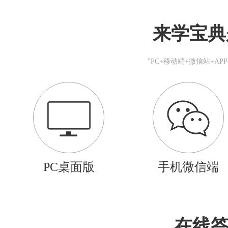
来学宝典
"PC+移动端+微信站+A
PC桌面版
手机微信端
在线答