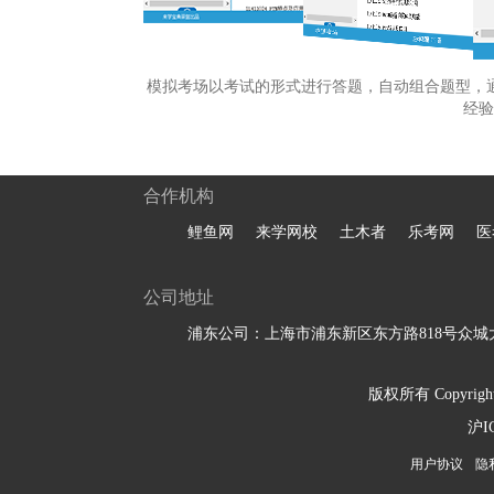
模拟考场以考试的形式进行答题，自动组合题型，
经验
合作机构
鲤鱼网
来学网校
土木者
乐考网
医
公司地址
浦东公司：上海市浦东新区东方路818号众城大
版权所有 Copyright 
沪I
用户协议
隐