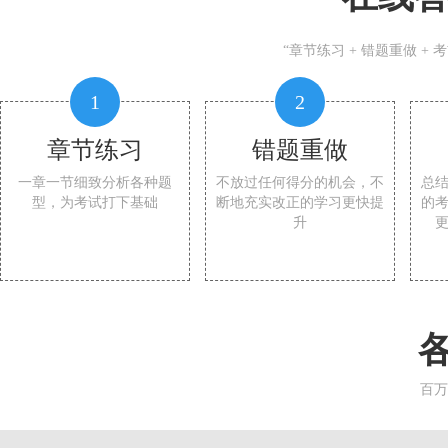
“章节练习 + 错题重做 +
1
2
章节练习
错题重做
一章一节细致分析各种题
不放过任何得分的机会，不
总
型，为考试打下基础
断地充实改正的学习更快提
的
升
百万