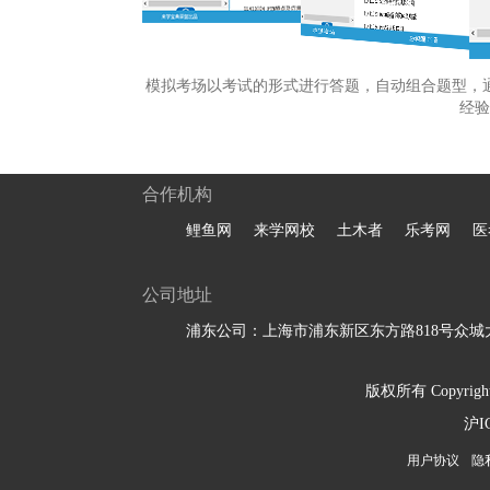
模拟考场以考试的形式进行答题，自动组合题型，
经验
合作机构
鲤鱼网
来学网校
土木者
乐考网
医
公司地址
浦东公司：上海市浦东新区东方路818号众城大
版权所有 Copyright 
沪I
用户协议
隐