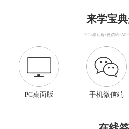
来学宝典
"PC+移动端+微信站+A
PC桌面版
手机微信端
在线答