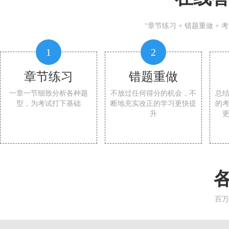
“章节练习 + 错题重做 +
1
2
章节练习
错题重做
一章一节细致分析各种题
不放过任何得分的机会，不
总
型，为考试打下基础
断地充实改正的学习更快提
的
升
百万