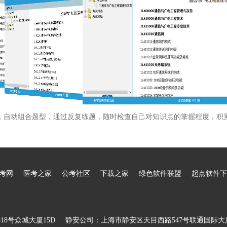
，自动组合题型，通过反复练题，随时检查自己对知识点的掌握程度，积
考网
医考之家
公考社区
下载之家
绿色软件联盟
起点软件下
8号众城大厦15D
静安公司：上海市静安区天目西路547号联通国际大厦