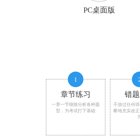
PC桌面版
1
章节练习
错题
一章一节细致分析各种题
不放过任何得
型，为考试打下基础
断地充实改正