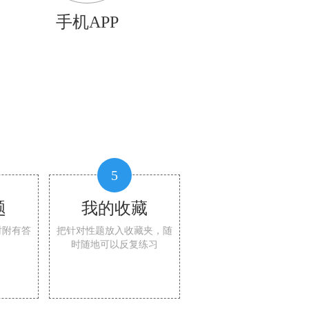
手机APP
5
题
我的收藏
时附有答
把针对性题放入收藏夹，随
时随地可以反复练习