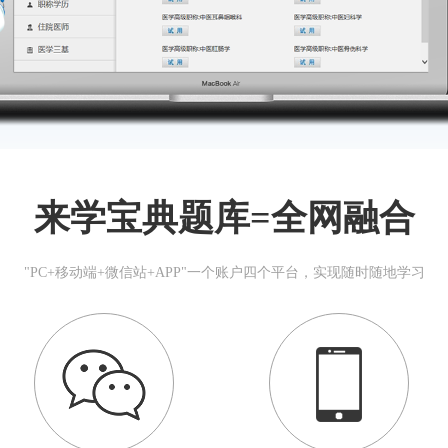
来学宝典题库=全网融合
"PC+移动端+微信站+APP"一个账户四个平台，实现随时随地学习