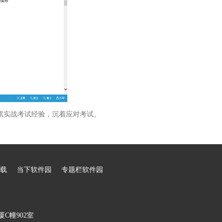
累实战考试经验，沉着应对考试。
载
当下软件园
专题栏软件园
C幢902室