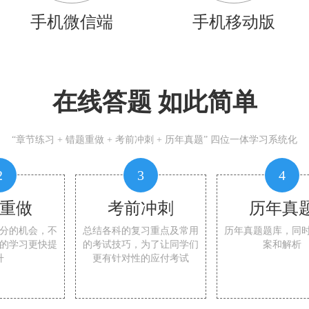
手机微信端
手机移动版
在线答题 如此简单
“章节练习 + 错题重做 + 考前冲刺 + 历年真题” 四位一体学习系统化
2
3
4
重做
考前冲刺
历年真
分的机会，不
总结各科的复习重点及常用
历年真题题库，同
的学习更快提
的考试技巧，为了让同学们
案和解析
升
更有针对性的应付考试