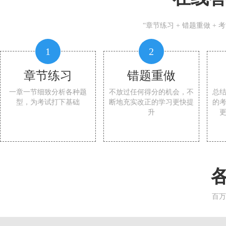
“章节练习 + 错题重做 +
1
2
章节练习
错题重做
一章一节细致分析各种题
不放过任何得分的机会，不
总
型，为考试打下基础
断地充实改正的学习更快提
的
升
百万