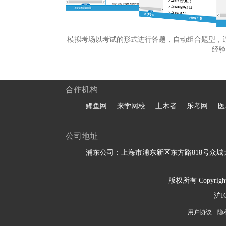
模拟考场以考试的形式进行答题，自动组合题型，
经验
合作机构
鲤鱼网
来学网校
土木者
乐考网
医
公司地址
浦东公司：上海市浦东新区东方路818号众城大
版权所有 Copyright 
沪I
用户协议
隐