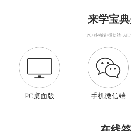
来学宝典
"PC+移动端+微信站+A
PC桌面版
手机微信端
在线答