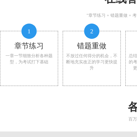
“章节练习 + 错题重做 +
1
2
章节练习
错题重做
一章一节细致分析各种题
不放过任何得分的机会，不
总
型，为考试打下基础
断地充实改正的学习更快提
的
升
百万