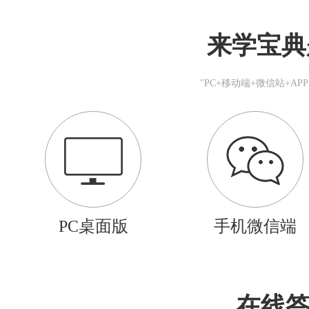
来学宝典
"PC+移动端+微信站+A
PC桌面版
手机微信端
在线答