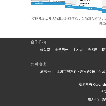
模拟考场以考试的形式进行答题，自动组合题型，
经验
合作机构
鲤鱼网
来学网校
土木者
乐考网
医
公司地址
浦东公司：上海市浦东新区东方路818号众城大
版权所有 Copyright 
沪I
用户协议
隐