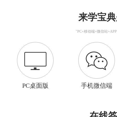
来学宝典
"PC+移动端+微信站+A
PC桌面版
手机微信端
在线答