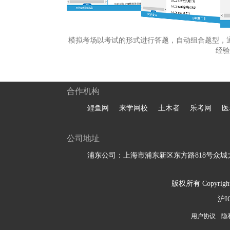
模拟考场以考试的形式进行答题，自动组合题型，
经验
合作机构
鲤鱼网
来学网校
土木者
乐考网
医
公司地址
浦东公司：上海市浦东新区东方路818号众城大
版权所有 Copyright 
沪I
用户协议
隐