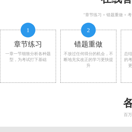
“章节练习 + 错题重做 +
1
2
章节练习
错题重做
一章一节细致分析各种题
不放过任何得分的机会，不
总
型，为考试打下基础
断地充实改正的学习更快提
的
升
百万