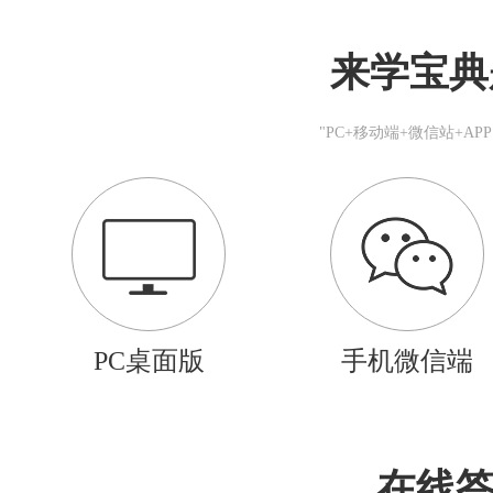
来学宝典
"PC+移动端+微信站+A
PC桌面版
手机微信端
在线答