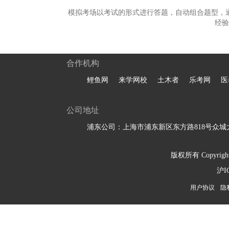
模拟考场以考试的形式进行答题，自动组合题型，
经验
合作机构
鲤鱼网
来学网校
土木者
乐考网
医
公司地址
浦东公司：上海市浦东新区东方路818号众城大
版权所有 Copyright 
沪I
用户协议
隐