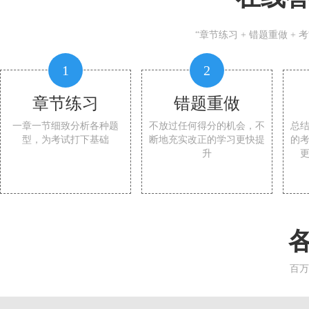
“章节练习 + 错题重做 +
1
2
章节练习
错题重做
一章一节细致分析各种题
不放过任何得分的机会，不
总
型，为考试打下基础
断地充实改正的学习更快提
的
升
百万