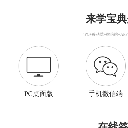
来学宝典
"PC+移动端+微信站+A
PC桌面版
手机微信端
在线答