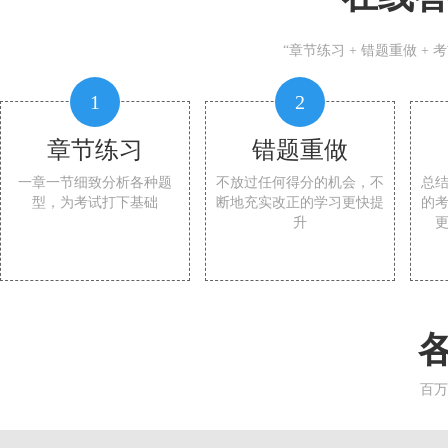
“章节练习 + 错题重做 +
1
2
章节练习
错题重做
一章一节细致分析各种题
不放过任何得分的机会，不
总
型，为考试打下基础
断地充实改正的学习更快提
的
升
百万