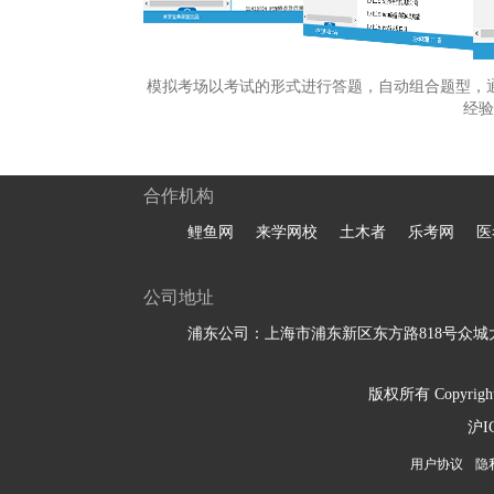
模拟考场以考试的形式进行答题，自动组合题型，
经验
合作机构
鲤鱼网
来学网校
土木者
乐考网
医
公司地址
浦东公司：上海市浦东新区东方路818号众城大
版权所有 Copyright 
沪I
用户协议
隐