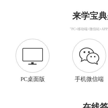
来学宝典
"PC+移动端+微信站+A
PC桌面版
手机微信端
在线答