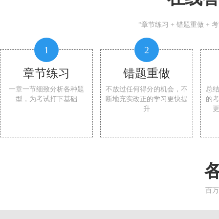
“章节练习 + 错题重做 +
1
2
章节练习
错题重做
一章一节细致分析各种题
不放过任何得分的机会，不
总
型，为考试打下基础
断地充实改正的学习更快提
的
升
百万