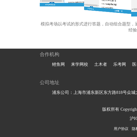
模拟考场以考试的形式进行答题，自动组合题型，
经验
合作机构
鲤鱼网
来学网校
土木者
乐考网
医
公司地址
浦东公司：上海市浦东新区东方路818号众城大
版权所有 Copyright 
沪I
用户协议
隐