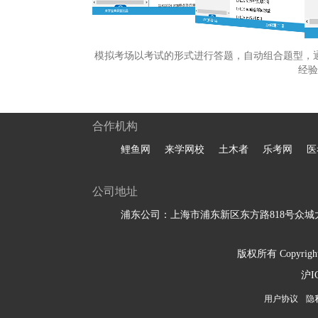
模拟考场以考试的形式进行答题，自动组合题型，
经验
合作机构
鲤鱼网
来学网校
土木者
乐考网
医
公司地址
浦东公司：上海市浦东新区东方路818号众城大
版权所有 Copyright 
沪I
用户协议
隐