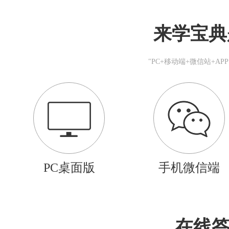
来学宝典
"PC+移动端+微信站+A
PC桌面版
手机微信端
在线答