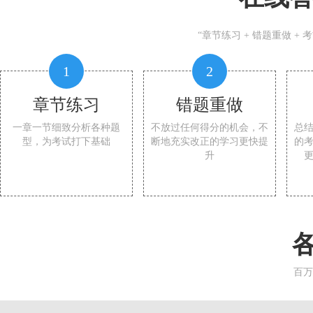
“章节练习 + 错题重做 +
1
2
章节练习
错题重做
一章一节细致分析各种题
不放过任何得分的机会，不
总
型，为考试打下基础
断地充实改正的学习更快提
的
升
百万