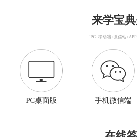
来学宝典
"PC+移动端+微信站+A
PC桌面版
手机微信端
在线答