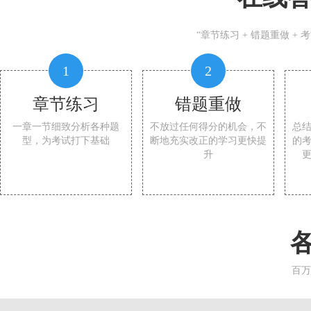
“章节练习 + 错题重做 +
1
2
章节练习
错题重做
一章一节细致分析各种题
不放过任何得分的机会，不
总
型，为考试打下基础
断地充实改正的学习更快提
的
升
百万