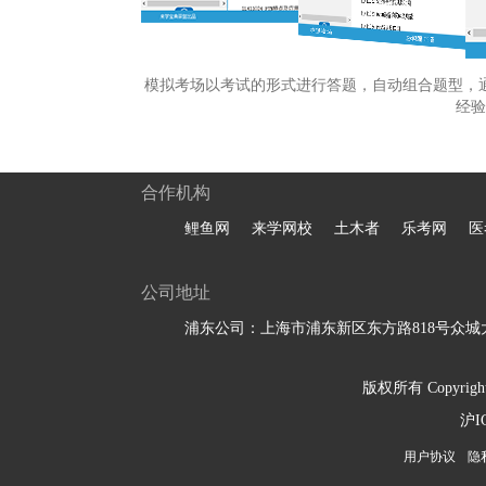
模拟考场以考试的形式进行答题，自动组合题型，
经验
合作机构
鲤鱼网
来学网校
土木者
乐考网
医
公司地址
浦东公司：上海市浦东新区东方路818号众城大
版权所有 Copyright 
沪I
用户协议
隐