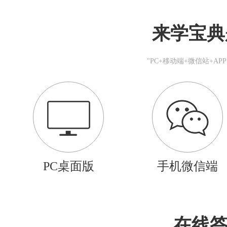
来学宝典
"PC+移动端+微信站+A
PC桌面版
手机微信端
在线答