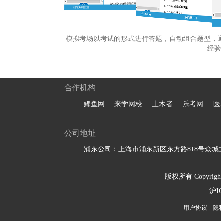
模拟考场以考试的形式进行答题，自动组合题型，
经验
合作机构
鲤鱼网
来学网校
土木者
乐考网
医
公司地址
浦东公司：上海市浦东新区东方路818号众城大
版权所有 Copyright 
沪I
用户协议
隐