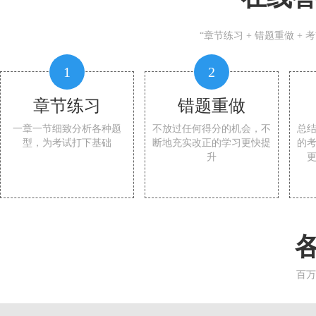
“章节练习 + 错题重做 +
1
2
章节练习
错题重做
一章一节细致分析各种题
不放过任何得分的机会，不
总
型，为考试打下基础
断地充实改正的学习更快提
的
升
百万