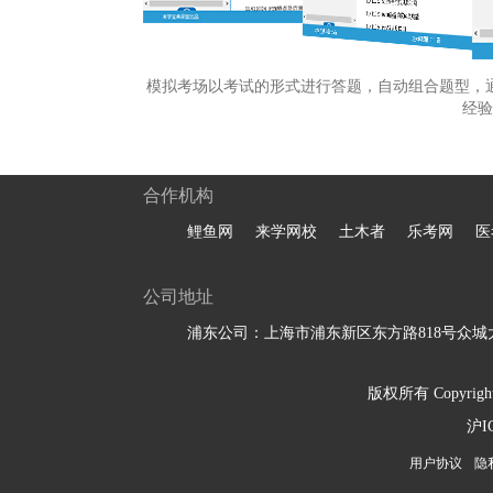
模拟考场以考试的形式进行答题，自动组合题型，
经验
合作机构
鲤鱼网
来学网校
土木者
乐考网
医
公司地址
浦东公司：上海市浦东新区东方路818号众城大
版权所有 Copyright 
沪I
用户协议
隐