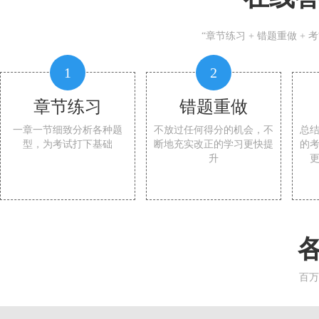
“章节练习 + 错题重做 +
1
2
章节练习
错题重做
一章一节细致分析各种题
不放过任何得分的机会，不
总
型，为考试打下基础
断地充实改正的学习更快提
的
升
百万