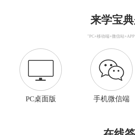
来学宝典
"PC+移动端+微信站+A
PC桌面版
手机微信端
在线答