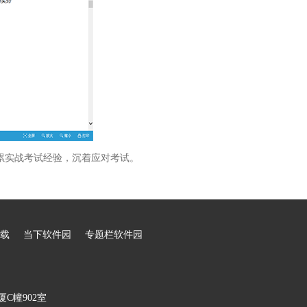
累实战考试经验，沉着应对考试。
载
当下软件园
专题栏软件园
C幢902室