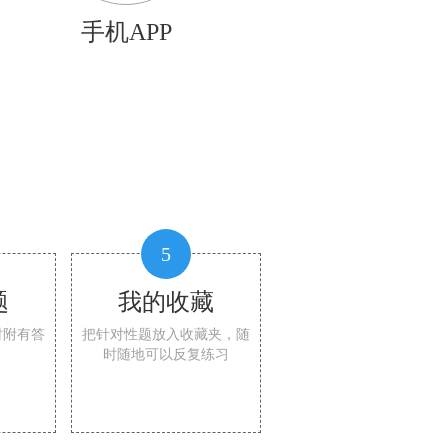
手机APP
5
题
我的收藏
时附有答
把针对性题放入收藏夹，随
时随地可以反复练习