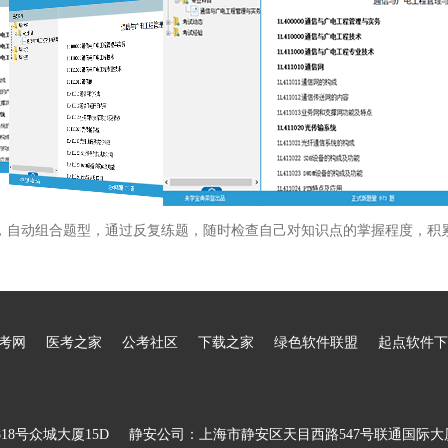
，自动组合题型，通过反复练题，随时检查自己对知识点的掌握程度，积
考网
医考之家
公考社区
下载之家
绿色软件联盟
起点软件下
8号众城大厦15D
静安公司：上海市静安区天目西路547号联通国际大厦