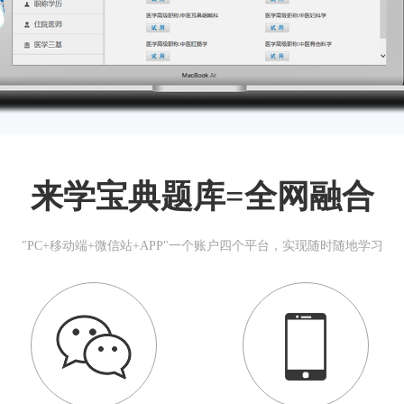
来学宝典题库=全网融合
"PC+移动端+微信站+APP"一个账户四个平台，实现随时随地学习