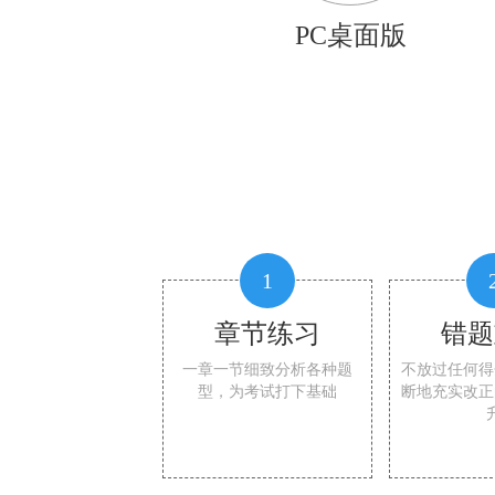
PC桌面版
1
章节练习
错题
一章一节细致分析各种题
不放过任何得
型，为考试打下基础
断地充实改正