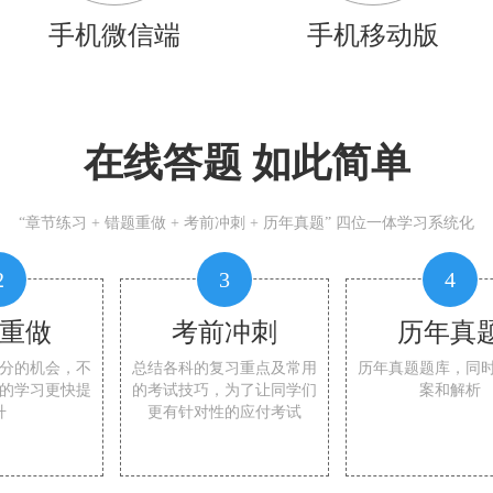
手机微信端
手机移动版
在线答题 如此简单
“章节练习 + 错题重做 + 考前冲刺 + 历年真题” 四位一体学习系统化
2
3
4
重做
考前冲刺
历年真
分的机会，不
总结各科的复习重点及常用
历年真题题库，同
的学习更快提
的考试技巧，为了让同学们
案和解析
升
更有针对性的应付考试