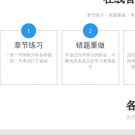
“章节练习 + 错题重做 +
1
2
章节练习
错题重做
一章一节细致分析各种题
不放过任何得分的机会，不
总
型，为考试打下基础
断地充实改正的学习更快提
的
升
百万