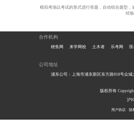
模拟考场以考试的形式进行答题，自动组合题型，
经验
合作机构
鲤鱼网
来学网校
土木者
乐考网
医
公司地址
浦东公司：上海市浦东新区东方路818号众城大
版权所有 Copyright 
沪I
用户协议
隐