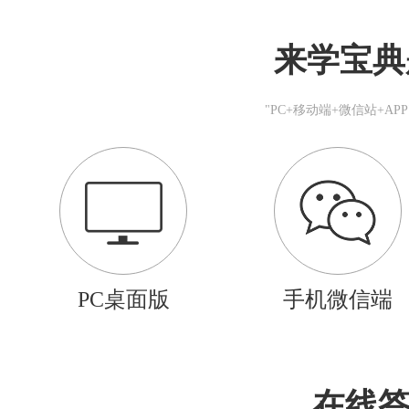
来学宝典
"PC+移动端+微信站+A
PC桌面版
手机微信端
在线答