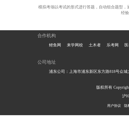
模拟考场以考试的形式进行答题，自动组合题型，
经验
合作机构
鲤鱼网
来学网校
土木者
乐考网
医
公司地址
浦东公司：上海市浦东新区东方路818号众城大
版权所有 Copyright 
沪I
用户协议
隐