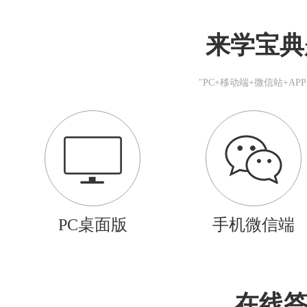
来学宝典
"PC+移动端+微信站+A
PC桌面版
手机微信端
在线答