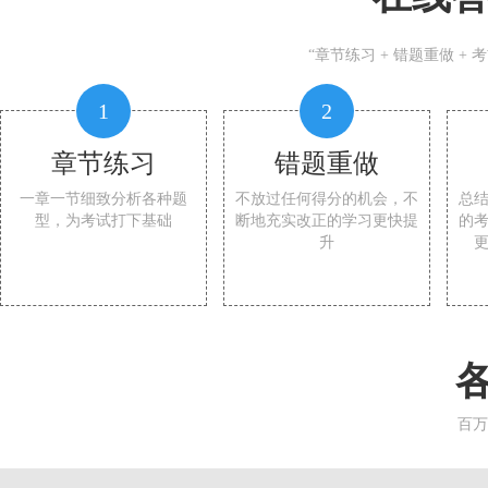
“章节练习 + 错题重做 +
1
2
章节练习
错题重做
一章一节细致分析各种题
不放过任何得分的机会，不
总
型，为考试打下基础
断地充实改正的学习更快提
的
升
百万