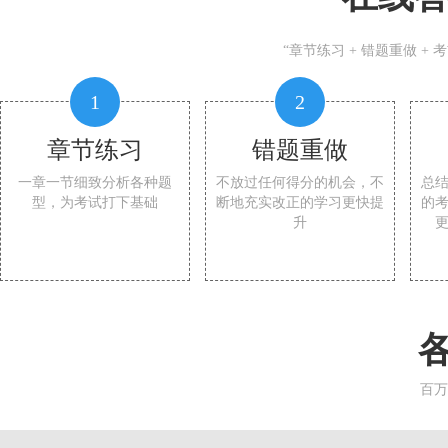
“章节练习 + 错题重做 +
1
2
章节练习
错题重做
一章一节细致分析各种题
不放过任何得分的机会，不
总
型，为考试打下基础
断地充实改正的学习更快提
的
升
百万