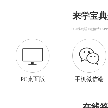
来学宝典
"PC+移动端+微信站+A
PC桌面版
手机微信端
在线答