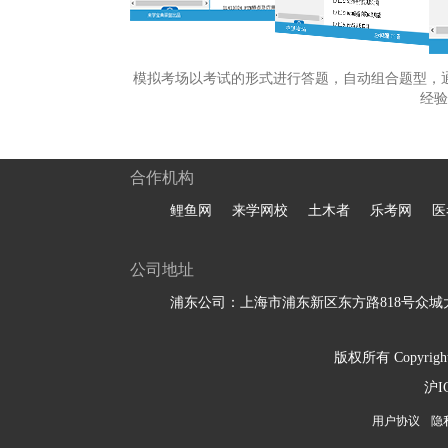
模拟考场以考试的形式进行答题，自动组合题型，
经验
合作机构
鲤鱼网
来学网校
土木者
乐考网
医
公司地址
浦东公司：上海市浦东新区东方路818号众城大
版权所有 Copyright 
沪I
用户协议
隐