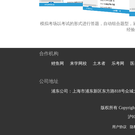
模拟考场以考试的形式进行答题，自动组合题型，
经验
合作机构
鲤鱼网
来学网校
土木者
乐考网
医
公司地址
浦东公司：上海市浦东新区东方路818号众城大
版权所有 Copyright 
沪I
用户协议
隐