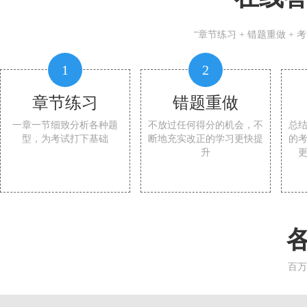
“章节练习 + 错题重做 +
1
2
章节练习
错题重做
一章一节细致分析各种题
不放过任何得分的机会，不
总
型，为考试打下基础
断地充实改正的学习更快提
的
升
百万