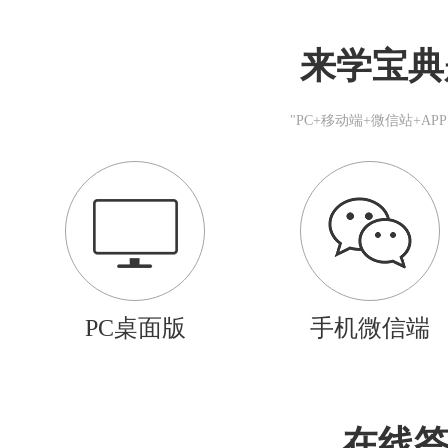
来学宝典
"PC+移动端+微信站+A
PC桌面版
手机微信端
在线答