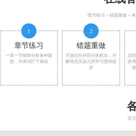
“章节练习 + 错题重做 +
1
2
章节练习
错题重做
一章一节细致分析各种题
不放过任何得分的机会，不
总
型，为考试打下基础
断地充实改正的学习更快提
的
升
百万