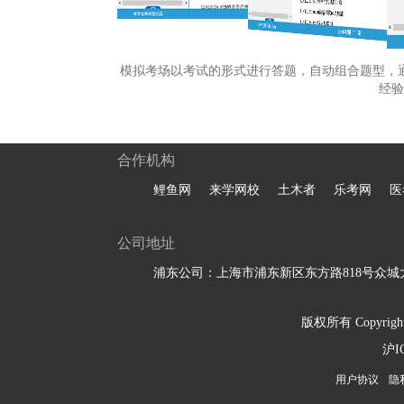
模拟考场以考试的形式进行答题，自动组合题型，
经验
合作机构
鲤鱼网
来学网校
土木者
乐考网
医
公司地址
浦东公司：上海市浦东新区东方路818号众城大
版权所有 Copyright 
沪I
用户协议
隐