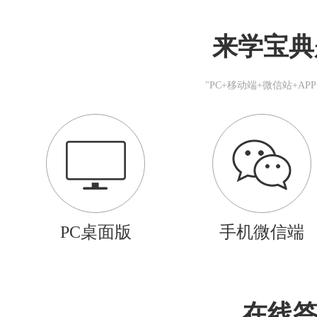
来学宝典
"PC+移动端+微信站+A
PC桌面版
手机微信端
在线答