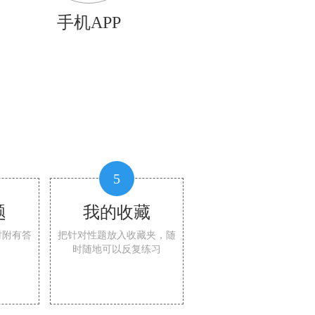
手机APP
5
题
我的收藏
时附有答
把针对性题放入收藏夹，随
时随地可以反复练习