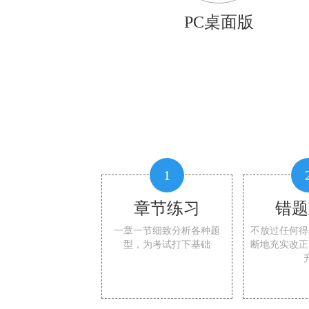
PC桌面版
1
章节练习
错题
一章一节细致分析各种题
不放过任何得
型，为考试打下基础
断地充实改正