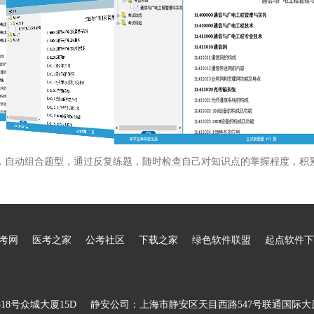
，自动组合题型，通过反复练题，随时检查自己对知识点的掌握程度，积
考网
医考之家
公考社区
下载之家
绿色软件联盟
起点软件下
8号众城大厦15D
静安公司：上海市静安区天目西路547号联通国际大厦