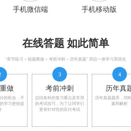
手机微信端
手机移动版
在线答题 如此简单
“章节练习 + 错题重做 + 考前冲刺 + 历年真题” 四位一体学习系统化
2
3
4
重做
考前冲刺
历年真
分的机会，不
总结各科的复习重点及常用
历年真题题库，同
的学习更快提
的考试技巧，为了让同学们
案和解析
升
更有针对性的应付考试