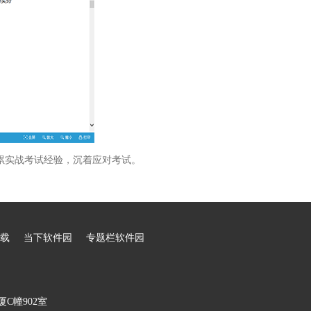
累实战考试经验，沉着应对考试。
载
当下软件园
专题栏软件园
C幢902室