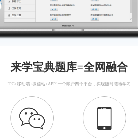
来学宝典题库=全网融合
"PC+移动端+微信站+APP"一个账户四个平台，实现随时随地学习