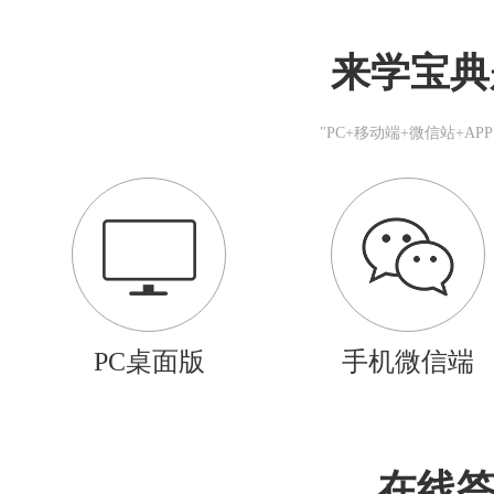
来学宝典
"PC+移动端+微信站+A
PC桌面版
手机微信端
在线答