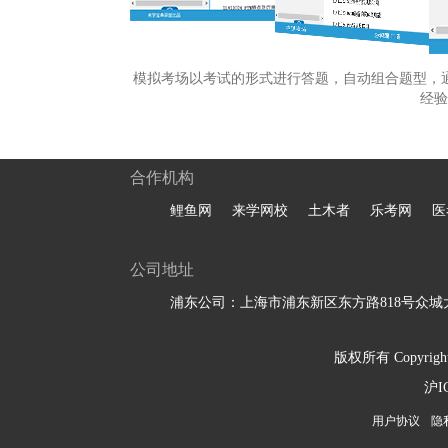
模拟考场以考试的形式进行答题，自动组合题型，
经验
合作机构
鲤鱼网
来学网校
土木者
乐考网
医
公司地址
浦东公司：上海市浦东新区东方路818号众城大
版权所有 Copyright 
沪I
用户协议
隐