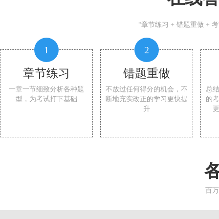
“章节练习 + 错题重做 +
1
2
章节练习
错题重做
一章一节细致分析各种题
不放过任何得分的机会，不
总
型，为考试打下基础
断地充实改正的学习更快提
的
升
百万