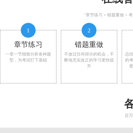
“章节练习 + 错题重做 +
1
2
章节练习
错题重做
一章一节细致分析各种题
不放过任何得分的机会，不
总
型，为考试打下基础
断地充实改正的学习更快提
的
升
百万