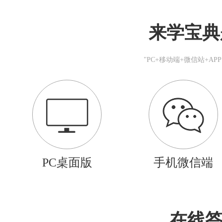
来学宝典
"PC+移动端+微信站+A
PC桌面版
手机微信端
在线答