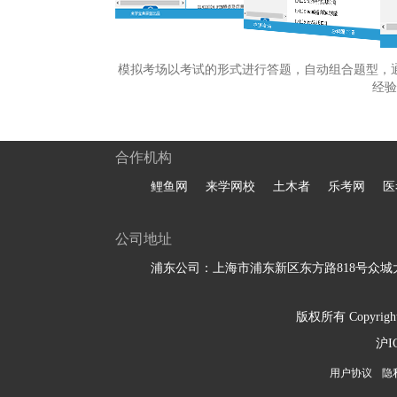
模拟考场以考试的形式进行答题，自动组合题型，
经验
合作机构
鲤鱼网
来学网校
土木者
乐考网
医
公司地址
浦东公司：上海市浦东新区东方路818号众城大
版权所有 Copyright 
沪I
用户协议
隐