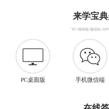
来学宝典
"PC+移动端+微信站+A
PC桌面版
手机微信端
在线答