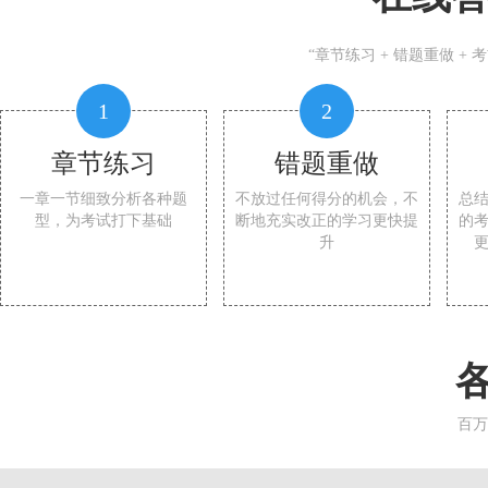
“章节练习 + 错题重做 +
1
2
章节练习
错题重做
一章一节细致分析各种题
不放过任何得分的机会，不
总
型，为考试打下基础
断地充实改正的学习更快提
的
升
百万