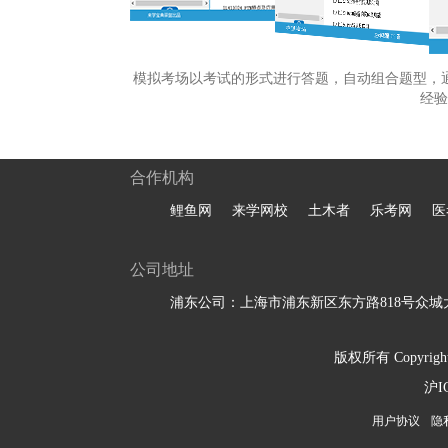
模拟考场以考试的形式进行答题，自动组合题型，
经验
合作机构
鲤鱼网
来学网校
土木者
乐考网
医
公司地址
浦东公司：上海市浦东新区东方路818号众城大
版权所有 Copyright 
沪I
用户协议
隐