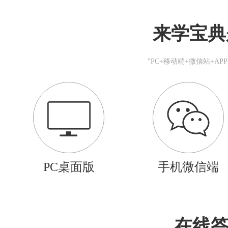
来学宝典
"PC+移动端+微信站+A
PC桌面版
手机微信端
在线答