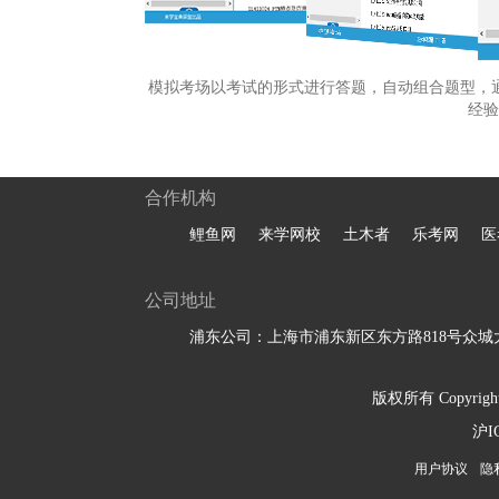
模拟考场以考试的形式进行答题，自动组合题型，
经验
合作机构
鲤鱼网
来学网校
土木者
乐考网
医
公司地址
浦东公司：上海市浦东新区东方路818号众城大
版权所有 Copyright 
沪I
用户协议
隐