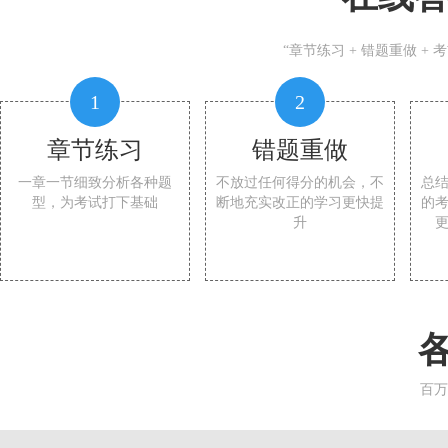
“章节练习 + 错题重做 +
1
2
章节练习
错题重做
一章一节细致分析各种题
不放过任何得分的机会，不
总
型，为考试打下基础
断地充实改正的学习更快提
的
升
百万