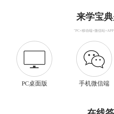
来学宝典
"PC+移动端+微信站+A
PC桌面版
手机微信端
在线答