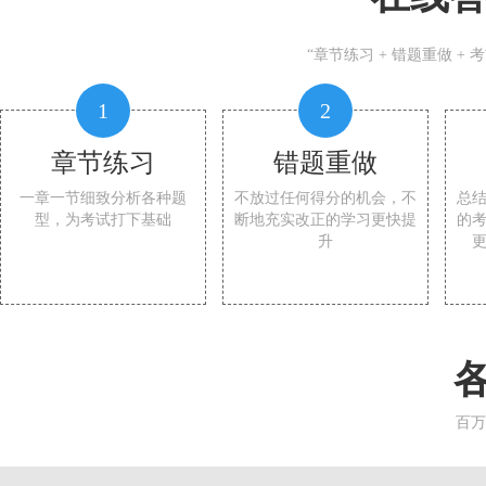
“章节练习 + 错题重做 +
1
2
章节练习
错题重做
一章一节细致分析各种题
不放过任何得分的机会，不
总
型，为考试打下基础
断地充实改正的学习更快提
的
升
百万