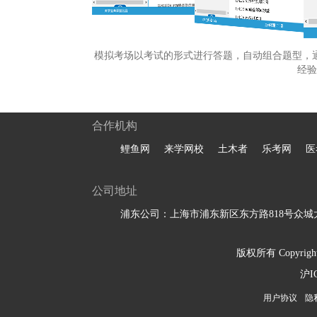
模拟考场以考试的形式进行答题，自动组合题型，
经验
合作机构
鲤鱼网
来学网校
土木者
乐考网
医
公司地址
浦东公司：上海市浦东新区东方路818号众城大
版权所有 Copyright 
沪I
用户协议
隐