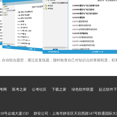
，自动组合题型，通过反复练题，随时检查自己对知识点的掌握程度，积
考网
医考之家
公考社区
下载之家
绿色软件联盟
起点软件下
8号众城大厦15D
静安公司：上海市静安区天目西路547号联通国际大厦