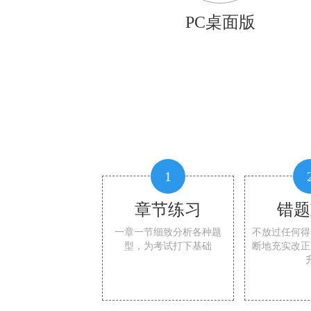
PC桌面版
1
章节练习
错题
一章一节细致分析各种题
不放过任何得
型，为考试打下基础
断地充实改正