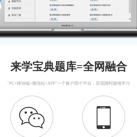
来学宝典题库=全网融合
"PC+移动端+微信站+APP"一个账户四个平台，实现随时随地学习