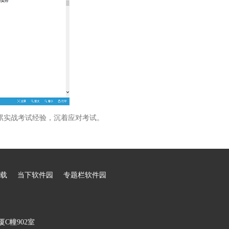
累实战考试经验，沉着应对考试。
载
当下软件园
专题栏软件园
C幢902室