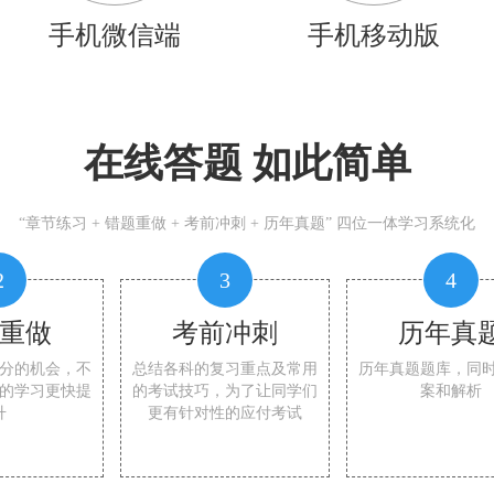
手机微信端
手机移动版
在线答题 如此简单
“章节练习 + 错题重做 + 考前冲刺 + 历年真题” 四位一体学习系统化
2
3
4
重做
考前冲刺
历年真
分的机会，不
总结各科的复习重点及常用
历年真题题库，同
的学习更快提
的考试技巧，为了让同学们
案和解析
升
更有针对性的应付考试