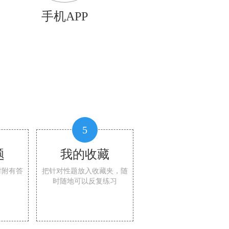
手机APP
5
题
我的收藏
时附有答
把针对性题放入收藏夹，随
时随地可以反复练习