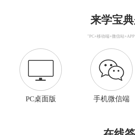
来学宝典
"PC+移动端+微信站+A
PC桌面版
手机微信端
在线答