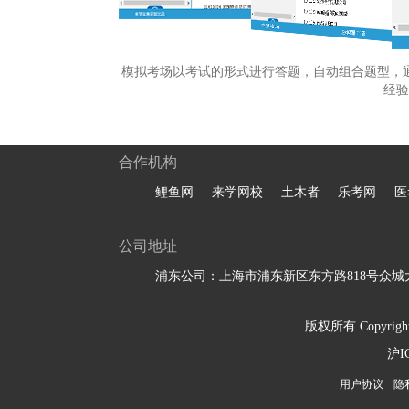
模拟考场以考试的形式进行答题，自动组合题型，
经验
合作机构
鲤鱼网
来学网校
土木者
乐考网
医
公司地址
浦东公司：上海市浦东新区东方路818号众城大
版权所有 Copyright 
沪I
用户协议
隐