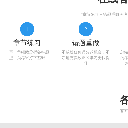
“章节练习 + 错题重做 +
1
2
章节练习
错题重做
一章一节细致分析各种题
不放过任何得分的机会，不
总
型，为考试打下基础
断地充实改正的学习更快提
的
升
百万