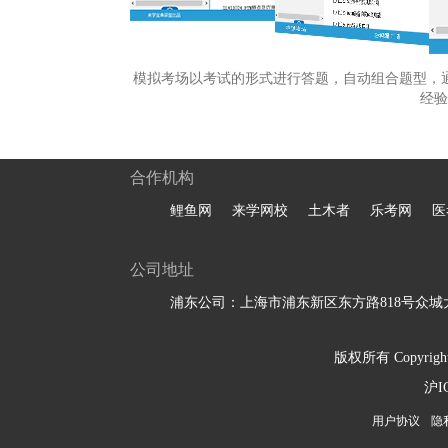
模拟考场以考试的形式进行答题，自动组合题型，
经验
合作机构
鲤鱼网
来学网校
土木者
乐考网
医
公司地址
浦东公司：上海市浦东新区东方路818号众城大
版权所有 Copyright 
沪I
用户协议
隐