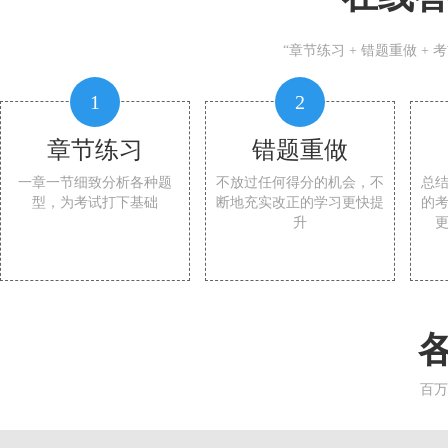
“章节练习 + 错题重做 +
1
2
章节练习
错题重做
一章一节细致分析各种题
不放过任何得分的机会，不
总
型，为考试打下基础
断地充实改正的学习更快提
的
升
百万