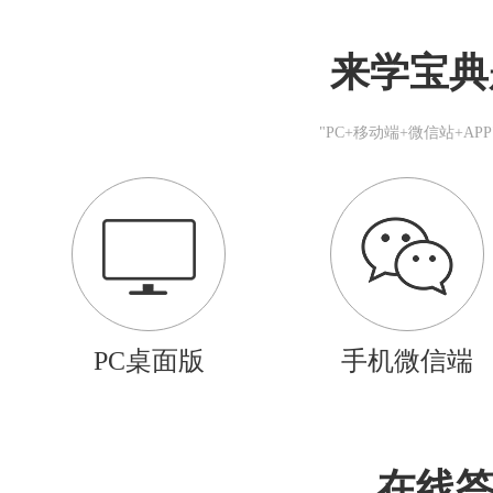
来学宝典
"PC+移动端+微信站+A
PC桌面版
手机微信端
在线答