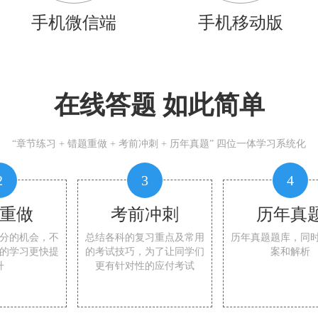
手机微信端
手机移动版
在线答题 如此简单
“章节练习 + 错题重做 + 考前冲刺 + 历年真题” 四位一体学习系统化
2
3
4
重做
考前冲刺
历年真
分的机会，不
总结各科的复习重点及常用
历年真题题库，同
的学习更快提
的考试技巧，为了让同学们
案和解析
升
更有针对性的应付考试