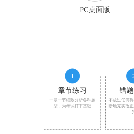
PC桌面版
1
章节练习
错题
一章一节细致分析各种题
不放过任何得
型，为考试打下基础
断地充实改正