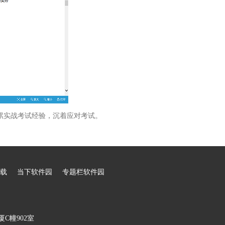
累实战考试经验，沉着应对考试。
载
当下软件园
专题栏软件园
C幢902室