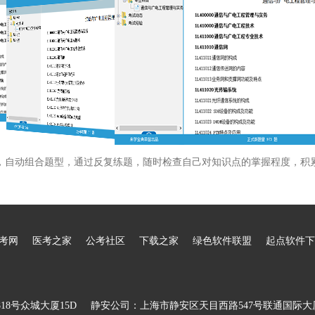
，自动组合题型，通过反复练题，随时检查自己对知识点的掌握程度，积
考网
医考之家
公考社区
下载之家
绿色软件联盟
起点软件下
8号众城大厦15D
静安公司：上海市静安区天目西路547号联通国际大厦