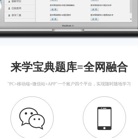
来学宝典题库=全网融合
"PC+移动端+微信站+APP"一个账户四个平台，实现随时随地学习