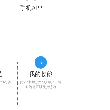
手机APP
5
题
我的收藏
时附有答
把针对性题放入收藏夹，随
时随地可以反复练习