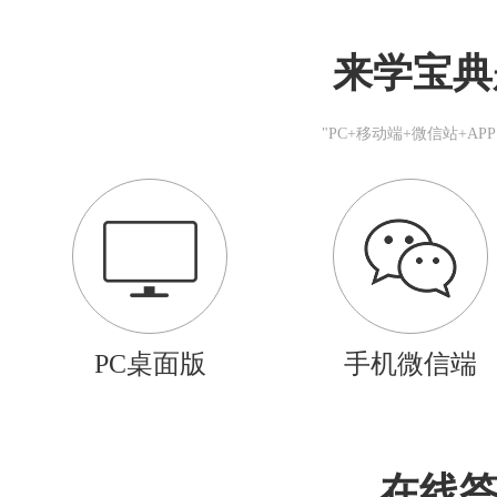
来学宝典
"PC+移动端+微信站+A
PC桌面版
手机微信端
在线答