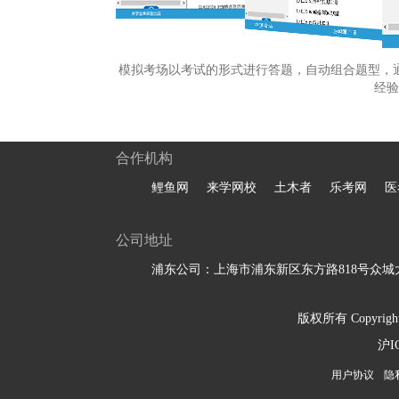
模拟考场以考试的形式进行答题，自动组合题型，
经验
合作机构
鲤鱼网
来学网校
土木者
乐考网
医
公司地址
浦东公司：上海市浦东新区东方路818号众城大
版权所有 Copyright 
沪I
用户协议
隐