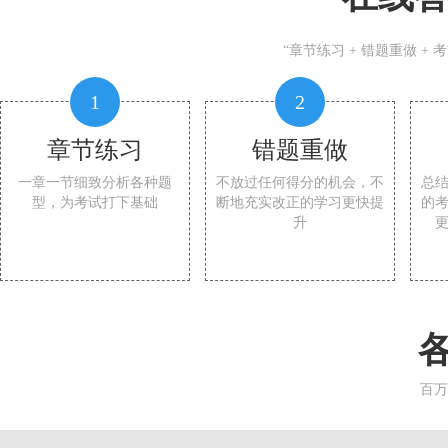
“章节练习 + 错题重做 +
1
2
章节练习
错题重做
一章一节细致分析各种题
不放过任何得分的机会，不
总
型，为考试打下基础
断地充实改正的学习更快提
的
升
百万