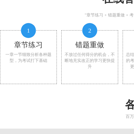
“章节练习 + 错题重做 +
1
2
章节练习
错题重做
一章一节细致分析各种题
不放过任何得分的机会，不
总
型，为考试打下基础
断地充实改正的学习更快提
的
升
百万