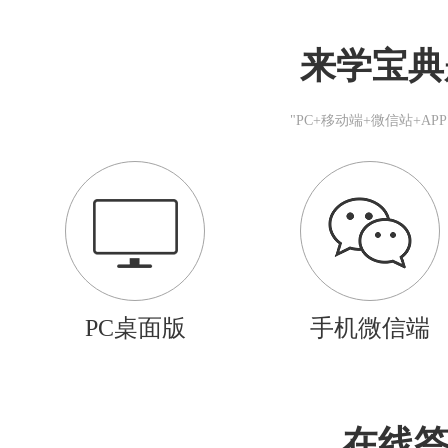
来学宝典
"PC+移动端+微信站+A
PC桌面版
手机微信端
在线答