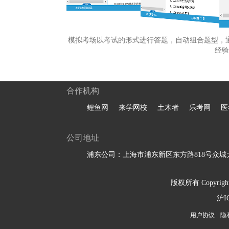
模拟考场以考试的形式进行答题，自动组合题型，
经验
合作机构
鲤鱼网
来学网校
土木者
乐考网
医
公司地址
浦东公司：上海市浦东新区东方路818号众城大
版权所有 Copyright 
沪I
用户协议
隐