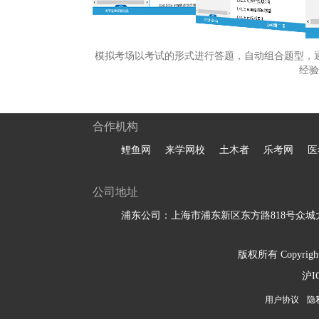
模拟考场以考试的形式进行答题，自动组合题型，
经验
合作机构
鲤鱼网
来学网校
土木者
乐考网
医
公司地址
浦东公司：上海市浦东新区东方路818号众城大
版权所有 Copyright 
沪I
用户协议
隐