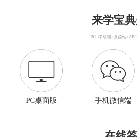
来学宝典
"PC+移动端+微信站+A
PC桌面版
手机微信端
在线答