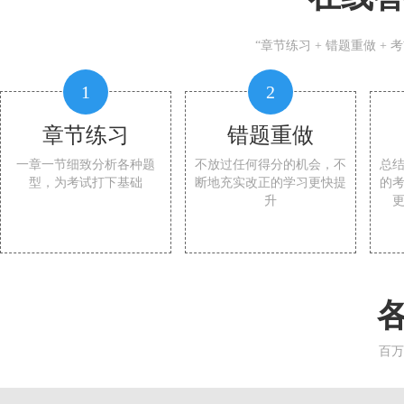
“章节练习 + 错题重做 +
1
2
章节练习
错题重做
一章一节细致分析各种题
不放过任何得分的机会，不
总
型，为考试打下基础
断地充实改正的学习更快提
的
升
百万