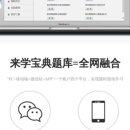
来学宝典题库=全网融合
"PC+移动端+微信站+APP"一个账户四个平台，实现随时随地学习