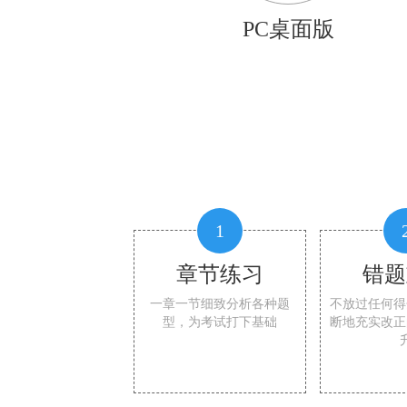
PC桌面版
1
章节练习
错题
一章一节细致分析各种题
不放过任何得
型，为考试打下基础
断地充实改正