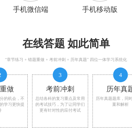
手机微信端
手机移动版
在线答题 如此简单
“章节练习 + 错题重做 + 考前冲刺 + 历年真题” 四位一体学习系统化
2
3
4
重做
考前冲刺
历年真
分的机会，不
总结各科的复习重点及常用
历年真题题库，同
的学习更快提
的考试技巧，为了让同学们
案和解析
升
更有针对性的应付考试