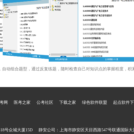
，自动组合题型，通过反复练题，随时检查自己对知识点的掌握程度，积
考网
医考之家
公考社区
下载之家
绿色软件联盟
起点软件下
8号众城大厦15D
静安公司：上海市静安区天目西路547号联通国际大厦