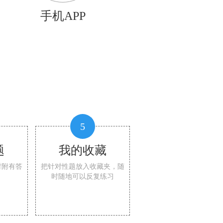
手机APP
5
题
我的收藏
时附有答
把针对性题放入收藏夹，随
时随地可以反复练习