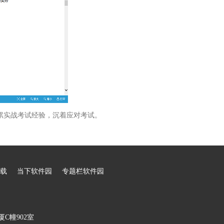
累实战考试经验，沉着应对考试。
载
当下软件园
专题栏软件园
C幢902室