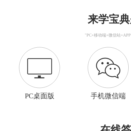
来学宝典
"PC+移动端+微信站+A
PC桌面版
手机微信端
在线答