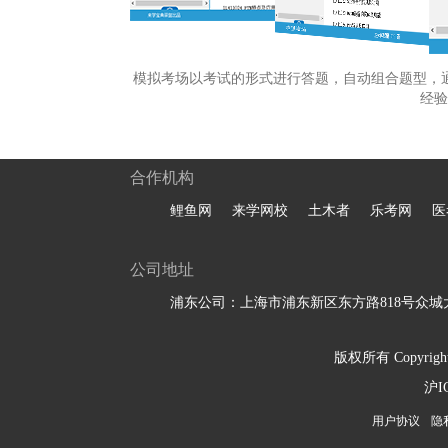
模拟考场以考试的形式进行答题，自动组合题型，
经验
合作机构
鲤鱼网
来学网校
土木者
乐考网
医
公司地址
浦东公司：上海市浦东新区东方路818号众城大
版权所有 Copyright 
沪I
用户协议
隐