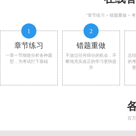
“章节练习 + 错题重做 +
1
2
章节练习
错题重做
一章一节细致分析各种题
不放过任何得分的机会，不
总
型，为考试打下基础
断地充实改正的学习更快提
的
升
百万