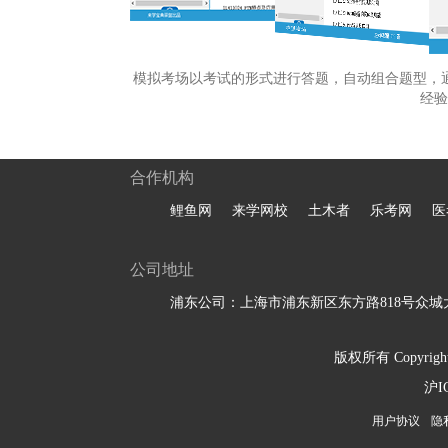
模拟考场以考试的形式进行答题，自动组合题型，
经验
合作机构
鲤鱼网
来学网校
土木者
乐考网
医
公司地址
浦东公司：上海市浦东新区东方路818号众城大
版权所有 Copyright 
沪I
用户协议
隐