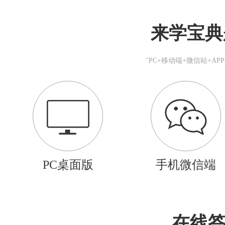
来学宝典
"PC+移动端+微信站+A
PC桌面版
手机微信端
在线答