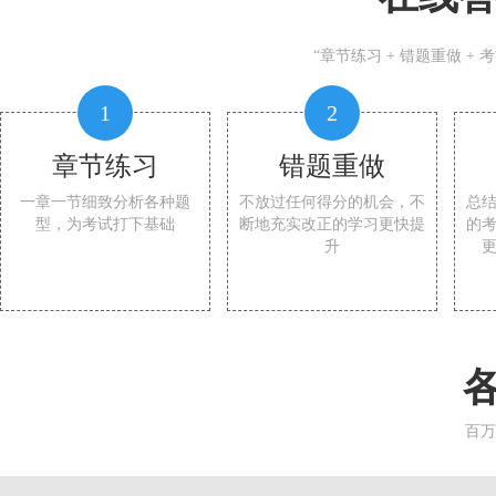
“章节练习 + 错题重做 +
1
2
章节练习
错题重做
一章一节细致分析各种题
不放过任何得分的机会，不
总
型，为考试打下基础
断地充实改正的学习更快提
的
升
百万