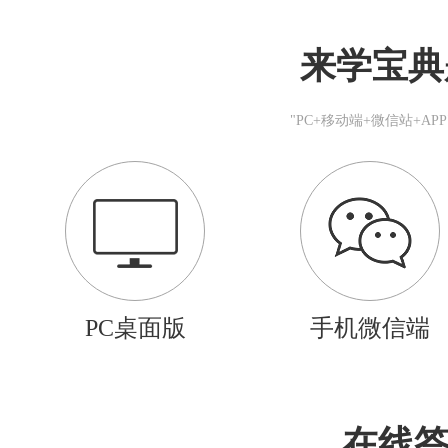
来学宝典
"PC+移动端+微信站+A
PC桌面版
手机微信端
在线答