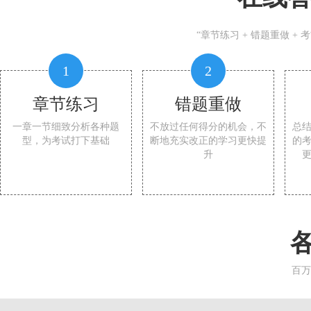
“章节练习 + 错题重做 +
1
2
章节练习
错题重做
一章一节细致分析各种题
不放过任何得分的机会，不
总
型，为考试打下基础
断地充实改正的学习更快提
的
升
百万