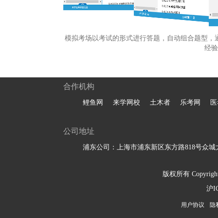
模拟考场以考试的形式进行答题，自动组合题型，
经验
合作机构
鲤鱼网
来学网校
土木者
乐考网
医
公司地址
浦东公司：上海市浦东新区东方路818号众城大
版权所有 Copyright 
沪I
用户协议
隐